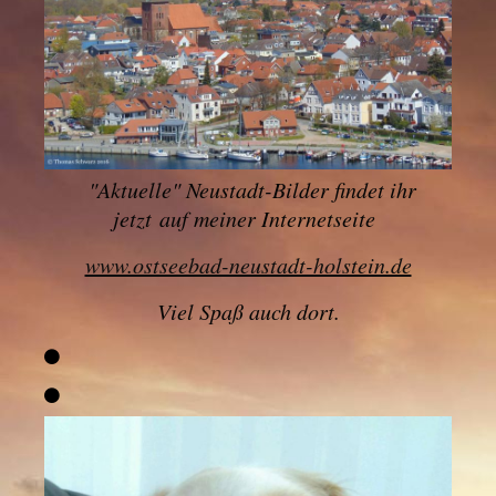
"
Aktuelle" Neustadt-Bilder findet ihr
jetzt
auf meiner Internetseite
www.ostseebad-neustadt-holstein.de
Viel Spaß auch dort.