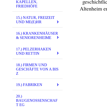
geschichtli
KAPELLEN,
FRIEDHÖFE
Altenheim er
15.) NATUR, FREIZEIT
UND ME(E)HR
16.) KRANKENHÄUSER
& SENIORENHEIME
17.) PELZERHAKEN
UND RETTIN
18.) FIRMEN UND
GESCHÄFTE VON A BIS
Z
19.) FABRIKEN
20.)
BAUGENOSSENSCHAF
T EG