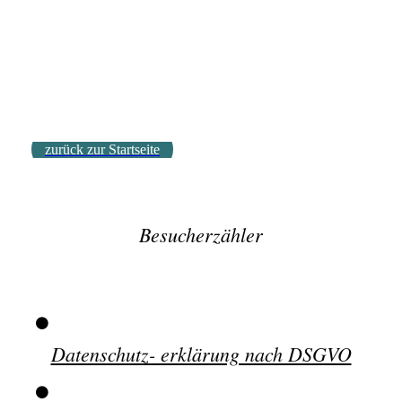
9394 - (PK-01161) - Burg Binnenwasser 1930
9836 - (PK-01593) - Binnenwasser Burg Damm 1913
zurück zur Startseite
Besucherzähler
Datenschutz- erklärung nach DSGVO