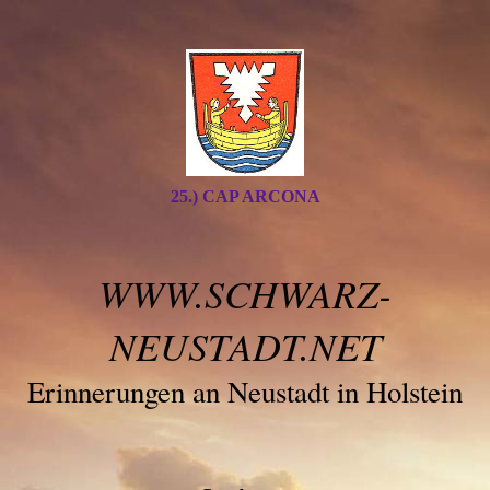
25.) CAP ARCONA
WWW.SCHWARZ-
NEUSTADT.NET
Erinnerungen an Neustadt in Holstein