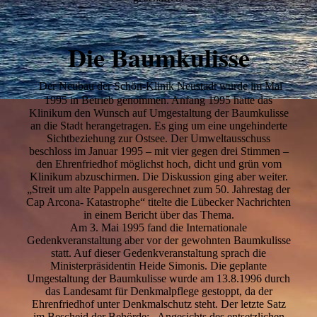
Die Baumkulisse
Der Neubau der Schön-Klinik Neustadt wurde im Mai
1995 in Betrieb genommen. Anfang 1995 hatte das
Klinikum den Wunsch auf Umgestaltung der Baumkulisse
an die Stadt herangetragen. Es ging um eine ungehinderte
Sichtbeziehung zur Ostsee. Der Umweltausschuss
beschloss im Januar 1995 – mit vier gegen drei Stimmen –
den Ehrenfriedhof möglichst hoch, dicht und grün vom
Klinikum abzuschirmen. Die Diskussion ging aber weiter.
„Streit um alte Pappeln ausgerechnet zum 50. Jahrestag der
Cap Arcona- Katastrophe“ titelte die Lübecker Nachrichten
in einem Bericht über das Thema.
Am 3. Mai 1995 fand die Internationale
Gedenkveranstaltung aber vor der gewohnten Baumkulisse
statt. Auf dieser Gedenkveranstaltung sprach die
Ministerpräsidentin Heide Simonis. Die geplante
Umgestaltung der Baumkulisse wurde am 13.8.1996 durch
das Landesamt für Denkmalpflege gestoppt, da der
Ehrenfriedhof unter Denkmalschutz steht. Der letzte Satz
im Bescheid der Behörde: „Angesichts des entsetzlichen