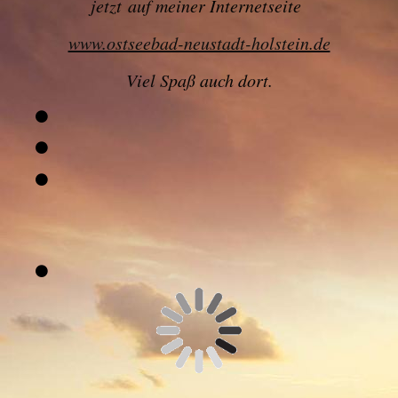
jetzt
auf meiner Internetseite
www.ostseebad-neustadt-holstein.de
Viel Spaß auch dort.