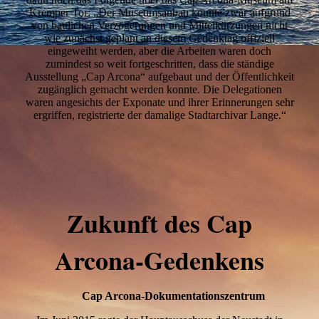
Kremper Tor: „Der Museumsanbau konnte zwar aufgrund
von baulichen Verzögerungen und Mittelkürzungen nicht
wie zunächst geplant an diesem Gedenktag offiziell
eingeweiht werden, aber die Arbeiten waren doch
zumindest so weit fortgeschritten, dass die ständige
Ausstellung „Cap Arcona“ aufgebaut und der Öffentlichkeit
zugänglich gemacht werden konnte. Die Delegationen
waren angesichts der Exponate und ihrer Erinnerungen sehr
ergriffen, registrierte der damalige Stadtarchivar Lange.“
Zukunft des Cap
Arcona-Gedenkens
Cap Arcona-Dokumentationszentrum