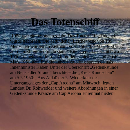
Das Totenschiff
1
950 war ein besonderes Jahr. Das Totenschiff „Thielbek“
wurde geborgen. Die gefundenen Leichenreste von 189
Menschen wurden im Zeitraum von Januar bis Mai 1950
auf dem Ehrenfriedhof bestattet. Eine Gedenkfeier mit etwa
1000 Teilnehmern für die Opfer der „Thielbek“ fand am 4.
März 1950 statt. Für die Landesregierung sprach damals
Innenminister Käber. Unter der Überschrift „Gedenkstunde
am Neustädter Strand“ berichtete die „Kreis Rundschau“
am 5.5.1950: „Aus Anlaß der 5. Wiederkehr des
Untergangstages der „Cap Arcona“ am Mittwoch, legten
Landrat Dr. Rohwedder und weitere Abordnungen in einer
Gedenkstunde Kränze am Cap Arcona-Ehrenmal nieder.“