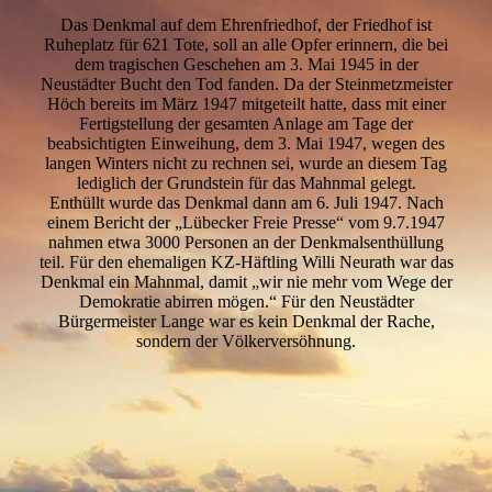
Das Denkmal auf dem Ehrenfriedhof, der Friedhof ist
Ruheplatz für 621 Tote, soll an alle Opfer erinnern, die bei
dem tragischen Geschehen am 3. Mai 1945 in der
Neustädter Bucht den Tod fanden. Da der Steinmetzmeister
Höch bereits im März 1947 mitgeteilt hatte, dass mit einer
Fertigstellung der gesamten Anlage am Tage der
beabsichtigten Einweihung, dem 3. Mai 1947, wegen des
langen Winters nicht zu rechnen sei, wurde an diesem Tag
lediglich der Grundstein für das Mahnmal gelegt.
Enthüllt wurde das Denkmal dann am 6. Juli 1947. Nach
einem Bericht der „Lübecker Freie Presse“ vom 9.7.1947
nahmen etwa 3000 Personen an der Denkmalsenthüllung
teil. Für den ehemaligen KZ-Häftling Willi Neurath war das
Denkmal ein Mahnmal, damit „wir nie mehr vom Wege der
Demokratie abirren mögen.“ Für den Neustädter
Bürgermeister Lange war es kein Denkmal der Rache,
sondern der Völkerversöhnung.