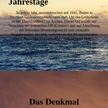
Jahrestage
In jedem Jahr, ununterbrochen seit 1945, finden in
Neustadt Gedenkveranstaltungen statt. Ort des Gedenkens
ist der Ehrenfriedhof Cap Arcona. Dieser Ort wurde auf
Vorschlag des polnischen DP-Komitees und auf Anordnung
der britischen Besatzungsmacht zum zentralen
Begräbnisplatz gewählt, weil hier in den Morgenstunden
des 3. Mai 1945 Erschießungen stattgefunden hatten.
Größere Gedenkveranstaltungen fanden in der Regel alle
fünf Jahre statt. Manche dieser besonderen Gedenktage
gaben auch den Anstoß zu Veränderungen rund um das
Cap Arcona-Gedenken in Neustadt.
Das Denkmal