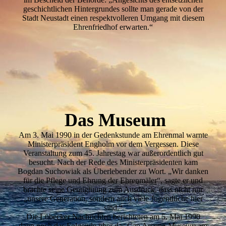
geschichtlichen Hintergrundes sollte man gerade von der
Stadt Neustadt einen respektvolleren Umgang mit diesem
Ehrenfriedhof erwarten.“
Das Museum
Am 3. Mai 1990 in der Gedenkstunde am Ehrenmal warnte
Ministerpräsident Engholm vor dem Vergessen. Diese
Veranstaltung zum 45. Jahrestag war außerordentlich gut
besucht. Nach der Rede des Ministerpräsidenten kam
Bogdan Suchowiak als Überlebender zu Wort. „Wir danken
für die Pflege und Ehrung der Ehrenmäler“, sagte er und
brachte seine Genugtuung zum Ausdruck, dass nicht nur
„unsere Generation, sondern auch viele Jugendliche hier
sind.“
Die Lübecker Nachrichten berichteten am 5. Mai 1990
dann noch das Folgende über das Cap Arcona-Museum am