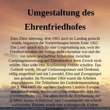
Umgestaltung des
Ehrenfriedhofes
Zum 20ten Jahrestag, dem 1965 auch im Landtag gedacht
wurde, begannen die Vorbereitungen bereits Ende 1962.
Das Land sprach sich für eine Umgestaltung aus, weil der
Friedhofcharakter der Anlage nicht erkennbar war und die
vor Jahren geschaffene Schutzzone zwischen
Campingplatznutzung und Ehrenfriedhof ihren Zweck nicht
erfüllte. Hier sollte eine Bepflanzung Abhilfe schaffen. Das
Gelände wurde, bis auf Umfassungsmauer und Denkmal,
völlig eingeebnet und mit Lavendel, Efeu und Zwergmispel
neu gestaltet. Im November 1964 waren die Arbeiten
abgeschlossen. Die Teilnehmer der Gedenkveranstaltung
am 3. Mai 1965, die aus verschiedenen Ländern Europas
gekommen waren, fanden ein völlig verändertes Bild des
Ehrenfriedhofes vor. Vor allem durch die Bepflanzung der
30 Meter breiten Schutzzone zum Campingplatz mit schnell
wachsenden Bäumen wurde eine wirkungsvolle Kulisse
geschaffen.