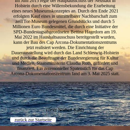
Im Juni 2015 regte der Hauptausschuss der Neustadt in
Holstein durch eine Willensbekundung die Erarbeitung
eines neues Museumskonzeptes an. Durch den Ende 2021
erfolgten Kauf eines in unmittelbarer Nachbarschaft zum
zeiTTor-Museum gelegenen Grundstücks und durch 5
Millionen Euro Bundesmittel, die durch eine Initiative der
SPD-Bundestagsabgeordneten Bettina Hagedorn am 19.
Mai 2022 im Haushaltsausschuss bereitgestellt wurden,
kann der Bau des Cap Arcona-Dokumentationszentrums
jetzt realisiert werden. Die Einrichtung der
Dauerausstellung wird durch das Land Schleswig-Holstein
und durch die Beauftragte der Bundesregierung für Kultur
und Medien, Staatsministerin Claudia Roth, gefördert und
finanziert. Ein zeremonieller Spatenstich für das Cap
Arcona-Dokumentationszentrum fand am 3. Mai 2025 statt.
(Text: Norbert Kahl)
zurück zur Startseite