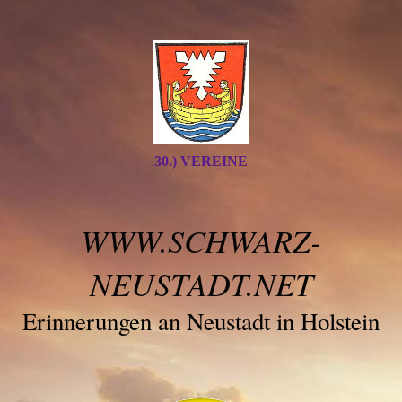
30.) VEREINE
WWW.SCHWARZ-
NEUSTADT.NET
Erinnerungen an Neustadt in Holstein