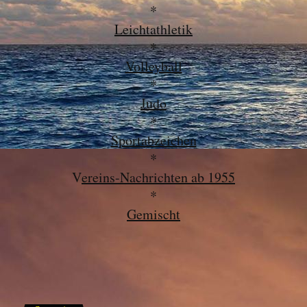
*
Leichtathletik
*
Volleyball
*
Judo
*
Sportabzeichen
*
V
ereins-Nachrichten ab 1955
*
Gemischt