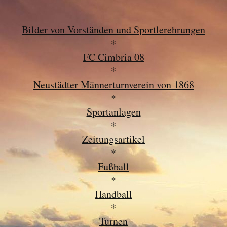
Bilder von Vorständen und Sportlerehrungen
*
FC Cimbria 08
*
Neustädter Männerturnverein von 1868
*
Sportanlagen
*
Zeitungsartikel
*
Fußball
*
Handball
*
Turnen