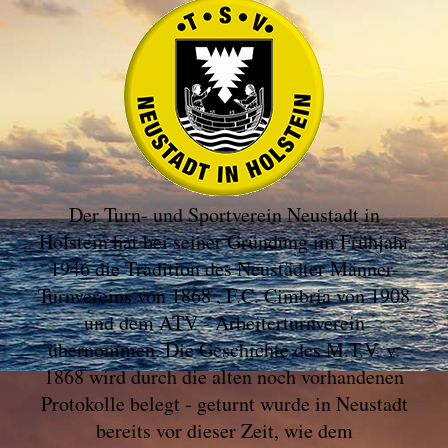
Der Turn- und Sportverein Neustadt in
Holstein hat bei seiner Gründung im Frühjahr
1946 die Tradition des Neustädter Männer-
Turnvereins von 1868 , F.C. Cimbria von 1908
und dem ATV - Arbeiterturnverein
übernommen. Die Geschichte des M.T.V. v.
1868 wird durch die alten noch vorhandenen
Protokolle belegt - geturnt wurde in Neustadt
bereits vor dieser Zeit, wie dem