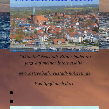
"
Aktuelle" Neustadt-Bilder findet ihr
jetzt
auf meiner Internetseite
www.ostseebad-neustadt-holstein.de
Viel Spaß auch dort.