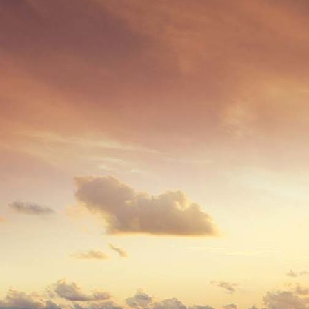
0922 - (xxxx) Böhnke bis März 1963 Kremper Straße