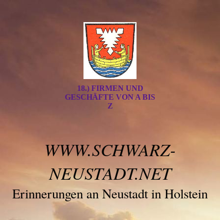
18.) FIRMEN UND
GESCHÄFTE VON A BIS
Z
WWW.SCHWARZ-
NEUSTADT.NET
Erinnerungen an Neustadt in Holstein