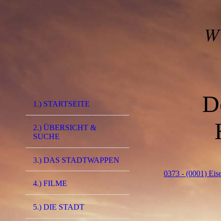
W
D
1.) STARTSEITE
2.) ÜBERSICHT &
SUCHE
3.) DAS STADTWAPPEN
0373 - (0001) Eis
4.) FILME
5.) DIE STADT