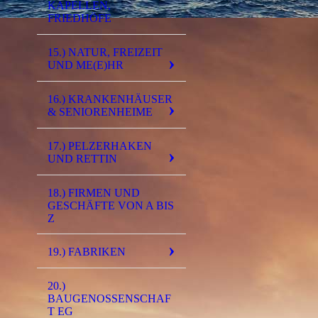
KAPELLEN,
FRIEDHÖFE
15.) NATUR, FREIZEIT
UND ME(E)HR
16.) KRANKENHÄUSER
& SENIORENHEIME
17.) PELZERHAKEN
UND RETTIN
18.) FIRMEN UND
GESCHÄFTE VON A BIS
Z
19.) FABRIKEN
20.)
BAUGENOSSENSCHAF
T EG