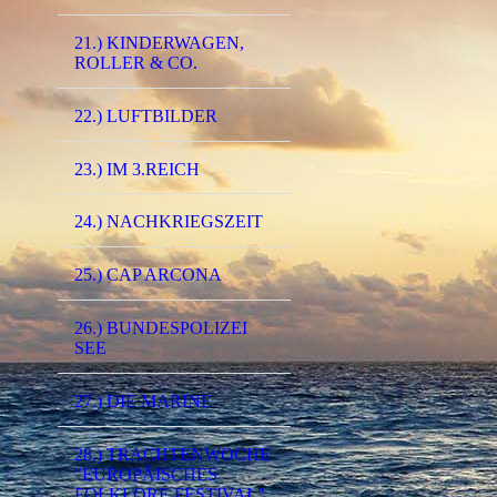
21.) KINDERWAGEN,
ROLLER & CO.
0374 - (0001) Eis
22.) LUFTBILDER
23.) IM 3.REICH
24.) NACHKRIEGSZEIT
25.) CAP ARCONA
26.) BUNDESPOLIZEI
SEE
27.) DIE MARINE
28.) TRACHTENWOCHE
"EUROPÄISCHES
FOLKLORE FESTIVAL"