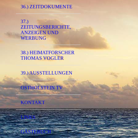
36.) ZEITDOKUMENTE
37.)
ZEITUNGSBERICHTE,
ANZEIGEN UND
WERBUNG
38.) HEIMATFORSCHER
THOMAS VOGLER
39.) AUSSTELLUNGEN
0375 - (0001) Eis
OSTHOLSTEIN TV
KONTAKT
LINKS
GÄSTEBUCH