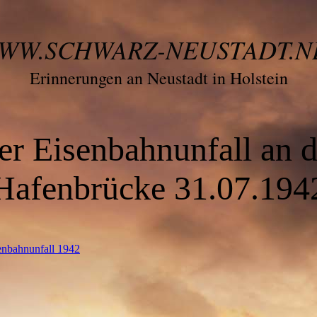
WW.SCHWARZ-NEUSTADT.N
Erinnerungen an Neustadt in Holstein
er Eisenbahnunfall an d
Hafenbrücke 31.07.194
enbahnunfall 1942