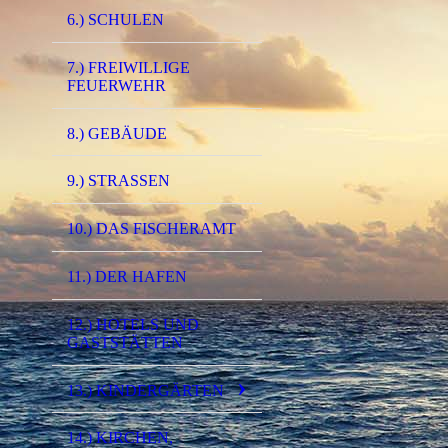
6.) SCHULEN
7.) FREIWILLIGE
FEUERWEHR
8.) GEBÄUDE
9.) STRASSEN
10.) DAS FISCHERAMT
11.) DER HAFEN
12.) HOTELS UND
GASTSTÄTTEN
13.) KINDERGÄRTEN
14.) KIRCHEN,