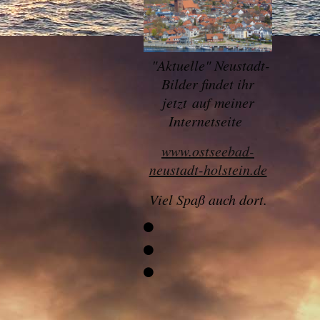
"
Aktuelle" Neustadt-
Bilder findet ihr
jetzt
auf meiner
Internetseite
www.ostseebad-
neustadt-holstein.de
Viel Spaß auch dort.