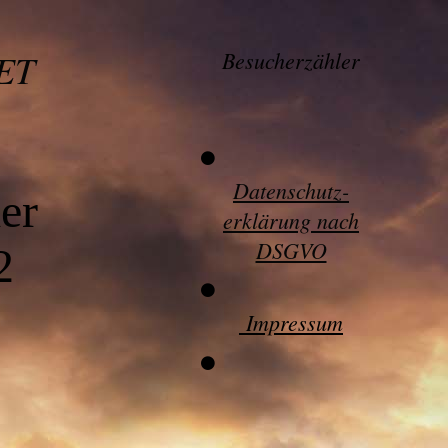
ET
Besucherzähler
Datenschutz-
er
erklärung nach
DSGVO
2
Impressum