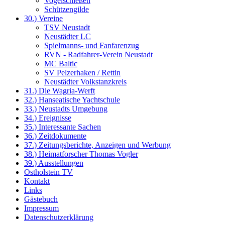
Vogelschießen
Schützengilde
30.) Vereine
TSV Neustadt
Neustädter LC
Spielmanns- und Fanfarenzug
RVN - Radfahrer-Verein Neustadt
MC Baltic
SV Pelzerhaken / Rettin
Neustädter Volkstanzkreis
31.) Die Wagria-Werft
32.) Hanseatische Yachtschule
33.) Neustadts Umgebung
34.) Ereignisse
35.) Interessante Sachen
36.) Zeitdokumente
37.) Zeitungsberichte, Anzeigen und Werbung
38.) Heimatforscher Thomas Vogler
39.) Ausstellungen
Ostholstein TV
Kontakt
Links
Gästebuch
Impressum
Datenschutzerklärung