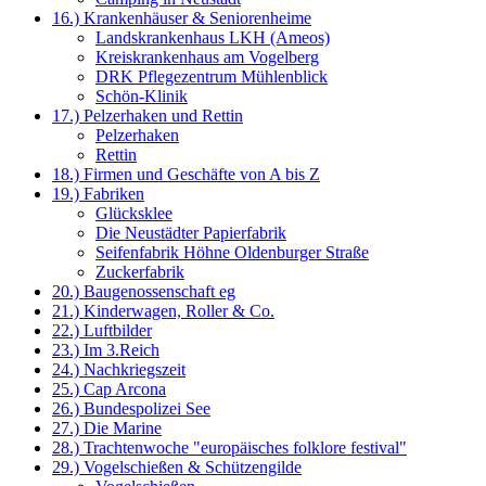
16.) Krankenhäuser & Seniorenheime
Landskrankenhaus LKH (Ameos)
Kreiskrankenhaus am Vogelberg
DRK Pflegezentrum Mühlenblick
Schön-Klinik
17.) Pelzerhaken und Rettin
Pelzerhaken
Rettin
18.) Firmen und Geschäfte von A bis Z
19.) Fabriken
Glücksklee
Die Neustädter Papierfabrik
Seifenfabrik Höhne Oldenburger Straße
Zuckerfabrik
20.) Baugenossenschaft eg
21.) Kinderwagen, Roller & Co.
22.) Luftbilder
23.) Im 3.Reich
24.) Nachkriegszeit
25.) Cap Arcona
26.) Bundespolizei See
27.) Die Marine
28.) Trachtenwoche "europäisches folklore festival"
29.) Vogelschießen & Schützengilde