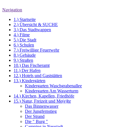
Navigation
1.) Startseite
2.) Übersicht & SUCHE
3.) Das Stadtwappen
4.) Filme
5.) Die Stadt
6.) Schulen
7.) Freiwillige Feuerwehr
8.) Gebäude
9.) Straßen
10.) Das Fischeramt
11.) Der Hafen
12.) Hotels und Gaststätten
13.) Kindergärten
Kindergarten Waschgrabenallee
Kindergarten Am Wasserturm
14.) Kirchen, Kapellen, Friedhöfe
15.) Natur, Freizeit und Me(e)hr
Das Binnenwasser
Der Jungfernstieg
Der Strand
Die " Burg "
Camping in Neustadt